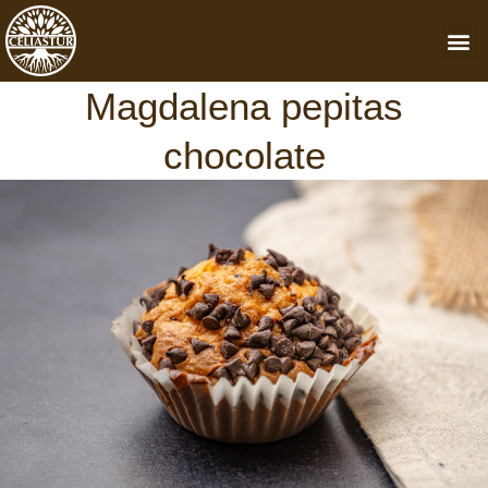
Ir
M
al
contenido
Magdalena pepitas
chocolate